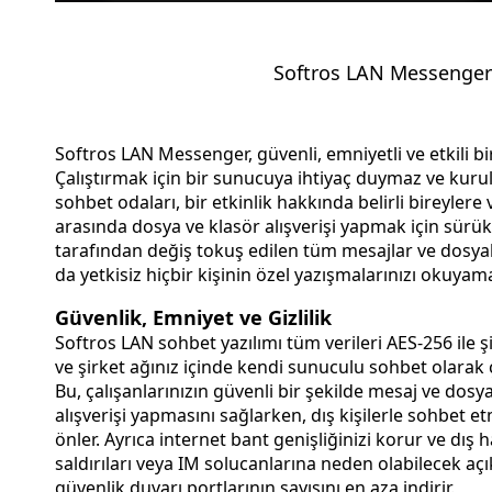
Softros LAN Messenger'
Softros LAN Messenger, güvenli, emniyetli ve etkili bir
Çalıştırmak için bir sunucuya ihtiyaç duymaz ve kur
sohbet odaları, bir etkinlik hakkında belirli bireyler
arasında dosya ve klasör alışverişi yapmak için sürükle-b
tarafından değiş tokuş edilen tüm mesajlar ve dosyalar
da yetkisiz hiçbir kişinin özel yazışmalarınızı okuyam
Güvenlik, Emniyet ve Gizlilik
Softros LAN sohbet yazılımı tüm verileri AES-256 ile şi
ve şirket ağınız içinde kendi sunuculu sohbet olarak ça
Bu, çalışanlarınızın güvenli bir şekilde mesaj ve dosy
alışverişi yapmasını sağlarken, dış kişilerle sohbet et
önler. Ayrıca internet bant genişliğinizi korur ve dış hacker
saldırıları veya IM solucanlarına neden olabilecek açı
güvenlik duvarı portlarının sayısını en aza indirir.