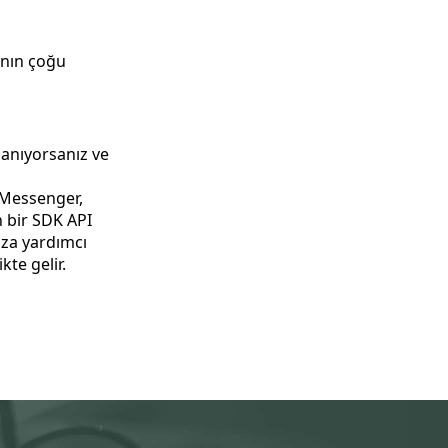
mının çoğu
lanıyorsanız ve
 bir SDK API
nıza yardımcı
likte gelir.