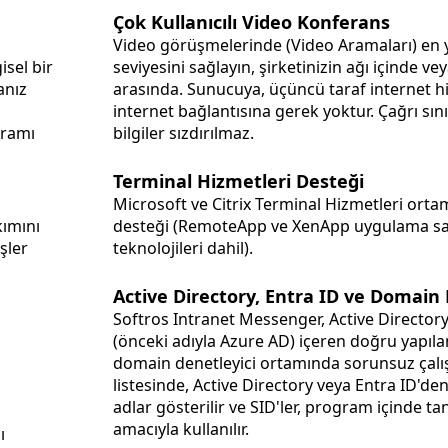
Çok Kullanıcılı Video Konferans
Video görüşmelerinde (Video Aramaları) en 
isel bir
seviyesini sağlayın, şirketinizin ağı içinde ve
anız
arasında. Sunucuya, üçüncü taraf internet hizmetine veya
internet bağlantısına gerek yoktur. Çağrı sınır
gramı
bilgiler sızdırılmaz.
Terminal Hizmetleri Desteği
Microsoft ve Citrix Terminal Hizmetleri orta
kımını
desteği (RemoteApp ve XenApp uygulama sa
şler
teknolojileri dahil).
Active Directory, Entra ID ve Domain
Softros Intranet Messenger, Active Directory
(önceki adıyla Azure AD) içeren doğru yapılan
domain denetleyici ortamında sorunsuz çalışır. Kullanıcı
listesinde, Active Directory veya Entra ID'de
adlar gösterilir ve SID'ler, program içinde t
amacıyla kullanılır.
ı