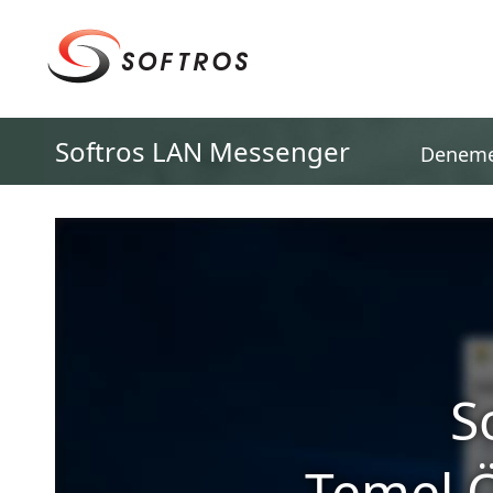
Softros LAN Messenger
Deneme
S
Temel Öz