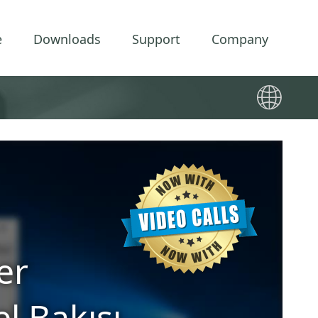
e
Downloads
Support
Company
🌐
er
el Bakışı