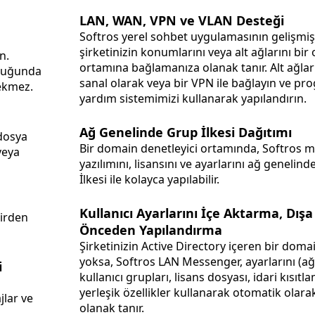
LAN, WAN, VPN ve VLAN Desteği
Softros yerel sohbet uygulamasının gelişmiş i
şirketinizin konumlarını veya alt ağlarını bir
n.
ortamına bağlamanıza olanak tanır. Alt ağlarınızı fiziksel,
lduğunda
sanal olarak veya bir VPN ile bağlayın ve pro
rekmez.
yardım sistemimizi kullanarak yapılandırın.
Ağ Genelinde Grup İlkesi Dağıtımı
 dosya
Bir domain denetleyici ortamında, Softros 
veya
yazılımını, lisansını ve ayarlarını ağ geneli
İlkesi ile kolayca yapılabilir.
Kullanıcı Ayarlarını İçe Aktarma, Dış
birden
Önceden Yapılandırma
Şirketinizin Active Directory içeren bir domai
yoksa, Softros LAN Messenger, ayarlarını (ağ 
i
kullanıcı grupları, lisans dosyası, idari kısıtlamalar) belirli
yerleşik özellikler kullanarak otomatik olar
jlar ve
olanak tanır.