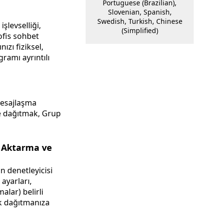
Portuguese (Brazilian),
Slovenian, Spanish,
Swedish, Turkish, Chinese
şlevselliği,
(Simplified)
 ofis sohbet
gramı ayrıntılı
mesajlaşma
nde dağıtmak, Grup
a Aktarma ve
n denetleyicisi
ayarları,
ak dağıtmanıza