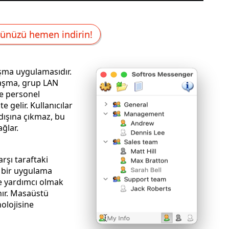
ünüzü hemen indirin!
laşma uygulamasıdır.
laşma, grup LAN
ve personel
e gelir. Kullanıcılar
 dışına çıkmaz, bu
ğlar.
rşı taraftaki
 bir uygulama
nır. Masaüstü
olojisine