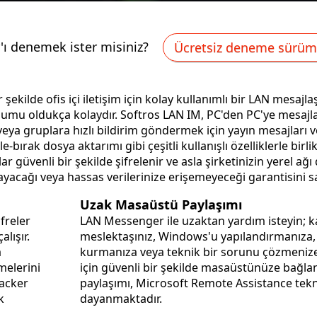
ı denemek ister misiniz?
Ücretsiz deneme sürüm
 şekilde ofis içi iletişim için kolay kullanımlı bir LAN mesaj
ulumu oldukça kolaydır. Softros LAN IM, PC'den PC'ye mesaj
e veya gruplara hızlı bildirim göndermek için yayın mesajları 
ırak dosya aktarımı gibi çeşitli kullanışlı özelliklerle birlikt
 güvenli bir şekilde şifrelenir ve asla şirketinizin yerel ağı
ayacağı veya hassas verilerinize erişemeyeceği garantisini sa
Uzak Masaüstü Paylaşımı
freler
LAN Messenger ile uzaktan yardım isteyin; ka
lışır.
meslektaşınız, Windows'u yapılandırmanıza,
a
kurmanıza veya teknik bir sorunu çözmenize yardımcı olmak
melerini
için güvenli bir şekilde masaüstünüze bağla
paylaşımı, Microsoft Remote Assistance tekn
k
dayanmaktadır.