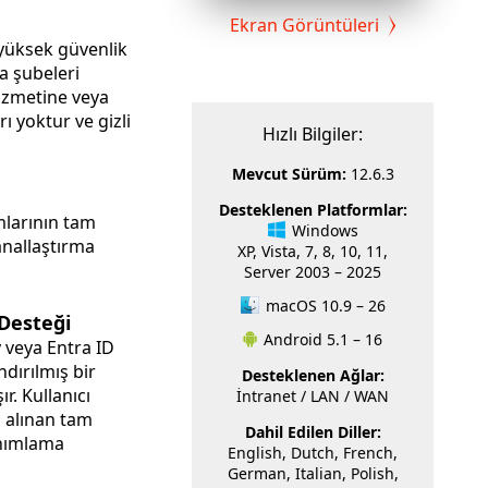
Ekran Görüntüleri
yüksek güvenlik
ya şubeleri
ı yoktur ve gizli
Hızlı Bilgiler:
Mevcut Sürüm:
12.6.3
Desteklenen Platformlar:
mlarının tam
Windows
nallaştırma
XP, Vista, 7, 8, 10, 11,
Server 2003 – 2025
macOS 10.9 – 26
 Desteği
Android 5.1 – 16
 veya Entra ID
dırılmış bir
Desteklenen Ağlar:
İntranet / LAN / WAN
n alınan tam
Dahil Edilen Diller:
anımlama
English, Dutch, French,
German, Italian, Polish,